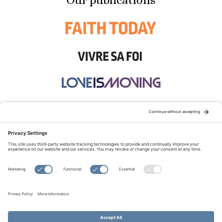
Our publications
STAY CONNECTED:
TERMS OF USE
PRIVACY POLICY
COOKIE POLICY
SITEMAP
DISCLAIMER