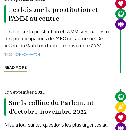
SANC
Les lois sur la prostitution et
CARE
l'AMM au centre
FAMI
Les lois sur la prostitution et l’AMM sont au centre
des préoccupations de l'AEC cet automne. De
« Canada Watch » d'octobre-novembre 2022
TAGS
CANADA WATCH
READ MORE
23 September 2022
CARE
Sur la colline du Parlement
RELI
d'octobre-novembre 2022
SANC
Mise à jour sur les questions les plus urgentes au
FAMI